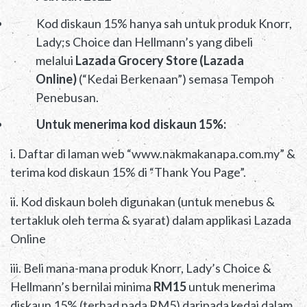
Kod diskaun 15% hanya sah untuk produk Knorr,
Lady;s Choice dan Hellmann’s yang dibeli
melalui
Lazada Grocery Store (Lazada
Online)
(“Kedai Berkenaan”) semasa Tempoh
Penebusan.
Untuk menerima kod diskaun 15%:
i. Daftar di laman web “www.nakmakanapa.com.my” &
terima kod diskaun 15% di “Thank You Page”.
ii. Kod diskaun boleh digunakan (untuk menebus &
tertakluk oleh terma & syarat) dalam applikasi Lazada
Online
iii. Beli mana-mana produk Knorr, Lady’s Choice &
Hellmann’s bernilai minima
RM15
untuk menerima
diskaun 15% (terhad pada RM5) daripada kedai dalam