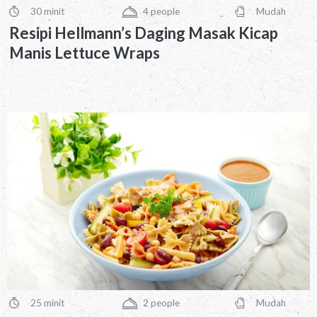
30 minit
4
people
Mudah
PreparationTime
Servings
Difficulty
Resipi Hellmann’s Daging Masak Kicap
Manis Lettuce Wraps
25 minit
2
people
Mudah
PreparationTime
Servings
Difficulty