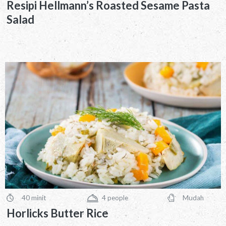
Resipi Hellmann’s Roasted Sesame Pasta
Salad
40 minit
4
people
Mudah
PreparationTime
Servings
Difficulty
Horlicks Butter Rice