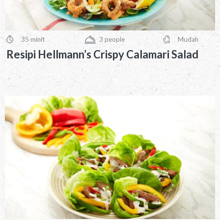
35 minit
3
people
Mudah
PreparationTime
Servings
Difficulty
Resipi Hellmann’s Crispy Calamari Salad