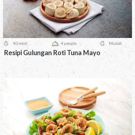
40 minit
4
people
Mudah
PreparationTime
Servings
Difficulty
Resipi Gulungan Roti Tuna Mayo