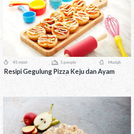
45 minit
5
people
Mudah
PreparationTime
Servings
Difficulty
Resipi Gegulung Pizza Keju dan Ayam