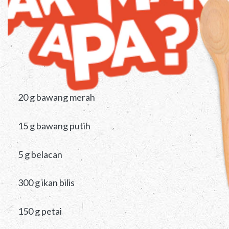
20 g bawang merah
15 g bawang putih
5 g belacan
300 g ikan bilis
150 g petai