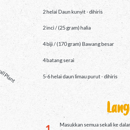
2 helai Daun kunyit - dihiris
2 inci / (25 gram) halia
4 biji / (170 gram) Bawang besar
4 batang serai
5-6 helai daun limau purut - dihiris
Lang
Masukkan semua sekali ke dala