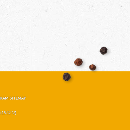
KAMI
SITEMAP
 (1532-V)