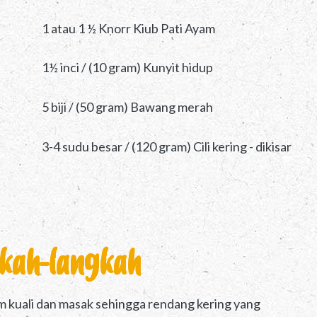
1 atau 1 ½ Knorr Kiub Pati Ayam
1½ inci / (10 gram) Kunyit hidup
5 biji / (50 gram) Bawang merah
3-4 sudu besar / (120 gram) Cili kering - dikisar
kah-langkah
m kuali dan masak sehingga rendang kering yang