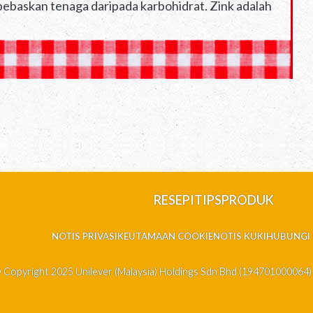
bebaskan tenaga daripada karbohidrat. Zink adalah
RESEPI
TIPS
PRODUK
NOTIS PRIVASI
KEUTAMAAN COOKIE
NOTIS KUKI
HUBUNGI 
 Copyright 2025 Unilever (Malaysia) Holdings Sdn Bhd (194701000064)