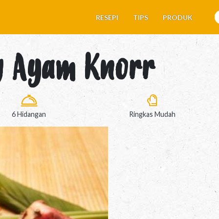
RESEPI
TIPS
PRODUK
g Ayam Knorr
6 Hidangan
Ringkas Mudah