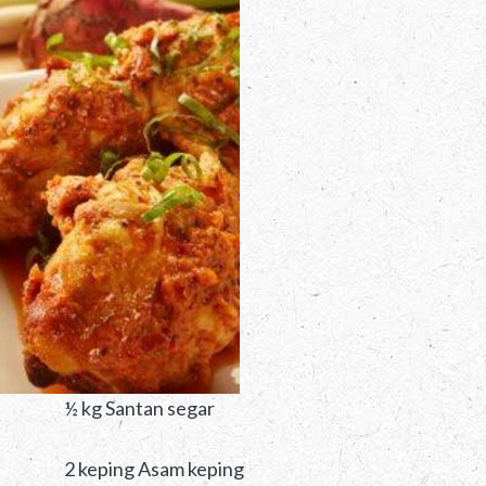
½ kg Santan segar
2 keping Asam keping