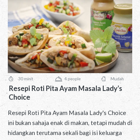
30 minit
4
people
Mudah
PreparationTime
Servings
Difficulty
Resepi Roti Pita Ayam Masala Lady’s
Choice
Resepi Roti Pita Ayam Masala Lady's Choice
ini bukan sahaja enak di makan, tetapi mudah di
hidangkan terutama sekali bagi isi keluarga