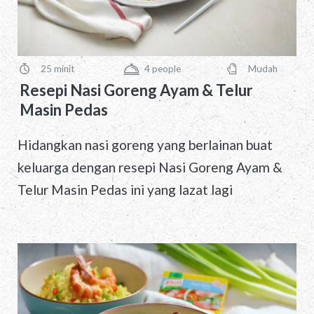
25 minit
4
people
Mudah
PreparationTime
Servings
Difficulty
Resepi Nasi Goreng Ayam & Telur
Masin Pedas
Hidangkan nasi goreng yang berlainan buat
keluarga dengan resepi Nasi Goreng Ayam &
Telur Masin Pedas ini yang lazat lagi
menyelerakan!