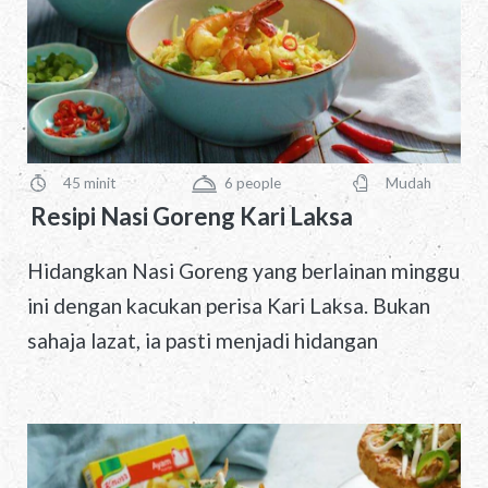
45 minit
6
people
Mudah
PreparationTime
Servings
Difficulty
Resipi Nasi Goreng Kari Laksa
Hidangkan Nasi Goreng yang berlainan minggu
ini dengan kacukan perisa Kari Laksa. Bukan
sahaja lazat, ia pasti menjadi hidangan
kegemaran sekeluarga!