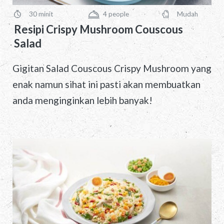
30 minit
4
people
Mudah
PreparationTime
Servings
Difficulty
Resipi Crispy Mushroom Couscous
Salad
Gigitan Salad Couscous Crispy Mushroom yang
enak namun sihat ini pasti akan membuatkan
anda menginginkan lebih banyak!