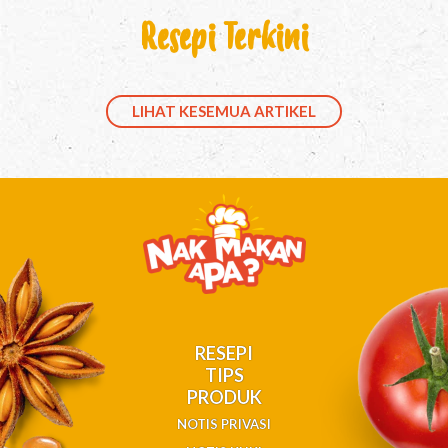
Resepi Terkini
LIHAT KESEMUA ARTIKEL
RESEPI
TIPS
PRODUK
NOTIS PRIVASI