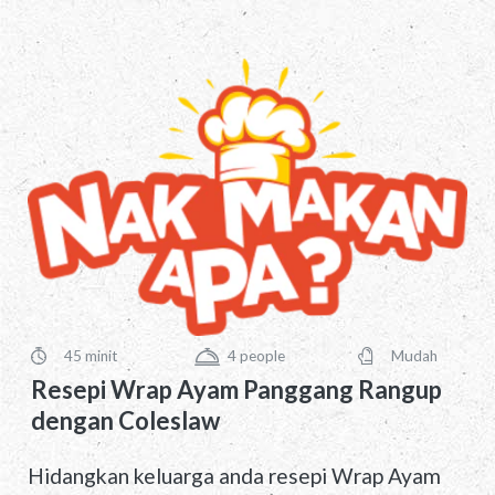
yang ramai. Selamat mencuba!
45 minit
4
people
Mudah
PreparationTime
Servings
Difficulty
Resepi Wrap Ayam Panggang Rangup
dengan Coleslaw
Hidangkan keluarga anda resepi Wrap Ayam