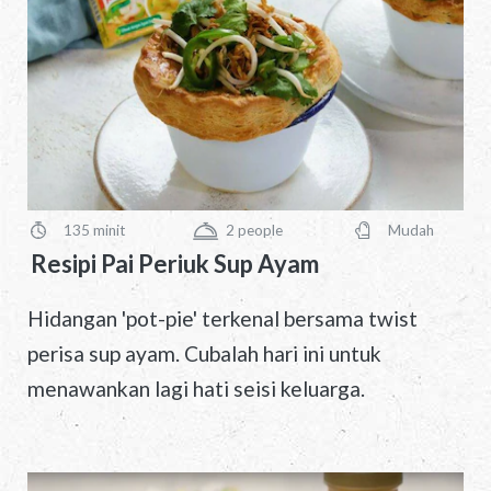
135 minit
2
people
Mudah
PreparationTime
Servings
Difficulty
Resipi Pai Periuk Sup Ayam
Hidangan 'pot-pie' terkenal bersama twist
perisa sup ayam. Cubalah hari ini untuk
menawankan lagi hati seisi keluarga.