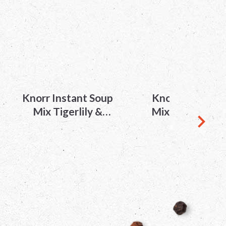
Knorr Instant Soup
Knorr Instant 
Mix Tigerlily &
Mix Hot & Sour
Mushroom 43g