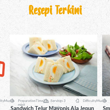
Resepi Terkini
ulty
Mudah
PreparationTime
25
Servings
3
Difficulty
Mudah
minit
Sandwich Telur Mayonis Ala Jepun
Sm
people