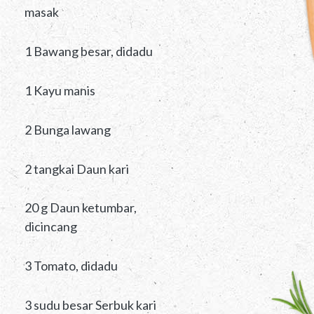
masak
1 Bawang besar, didadu
1 Kayu manis
2 Bunga lawang
2 tangkai Daun kari
20 g Daun ketumbar,
dicincang
3 Tomato, didadu
3 sudu besar Serbuk kari