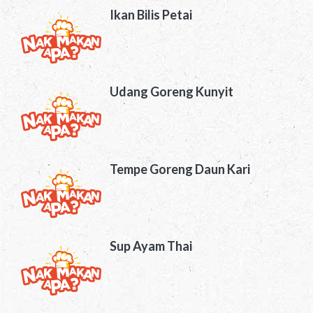
Ikan Bilis Petai
Udang Goreng Kunyit
Tempe Goreng Daun Kari
Sup Ayam Thai