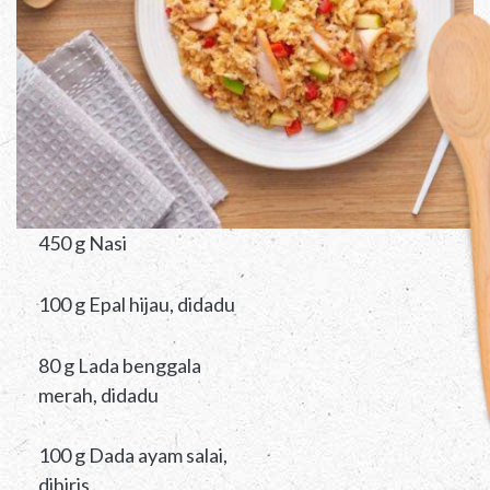
450 g Nasi
100 g Epal hijau, didadu
80 g Lada benggala
merah, didadu
100 g Dada ayam salai,
dihiris