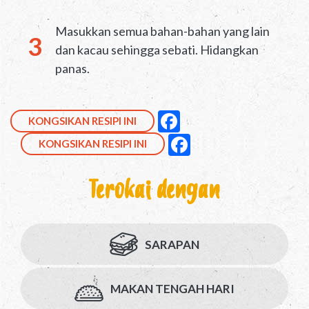
Masukkan semua bahan-bahan yang lain
dan kacau sehingga sebati. Hidangkan
panas.
Kongsikan ini di Facebo
null
Facebook
KONGSIKAN RESIPI INI
Kongsikan ini di Face
null
Facebook
KONGSIKAN RESIPI INI
Terokai dengan
SARAPAN
MAKAN TENGAH HARI