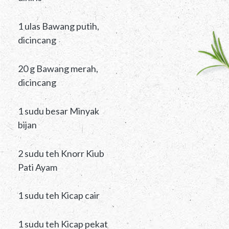
1 ulas Bawang putih,
dicincang
20 g Bawang merah,
dicincang
1 sudu besar Minyak
bijan
2 sudu teh Knorr Kiub
Pati Ayam
1 sudu teh Kicap cair
1 sudu teh Kicap pekat