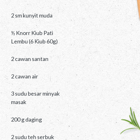
2 sm kunyit muda
½ Knorr Kiub Pati
Lembu (6 Kiub 60g)
2 cawan santan
2 cawan air
3 sudu besar minyak
masak
200 g daging
2 sudu teh serbuk