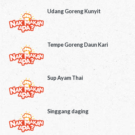
Udang Goreng Kunyit
Tempe Goreng Daun Kari
Sup Ayam Thai
Singgang daging