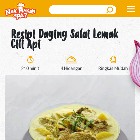
Search
Resipi Daging Salai Lemak
Cili Api
210 minit
4 Hidangan
Ringkas Mudah