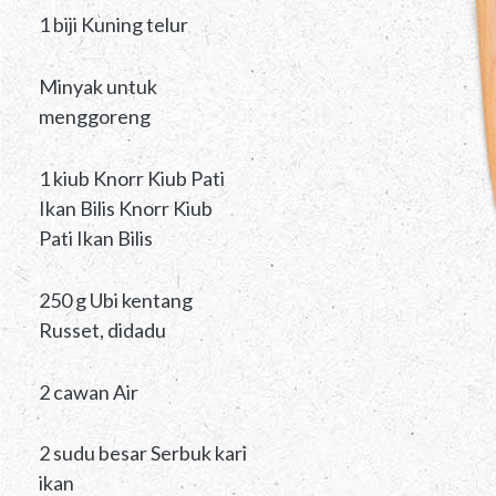
1 biji Kuning telur
Minyak untuk
menggoreng
1 kiub Knorr Kiub Pati
Ikan Bilis Knorr Kiub
Pati Ikan Bilis
250 g Ubi kentang
Russet, didadu
2 cawan Air
2 sudu besar Serbuk kari
ikan