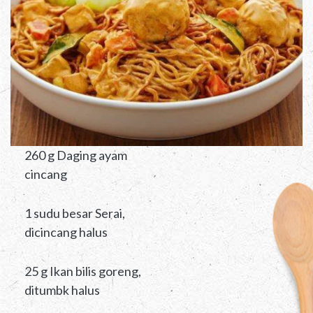
260 g Daging ayam
cincang
1 sudu besar Serai,
dicincang halus
25 g Ikan bilis goreng,
ditumbk halus