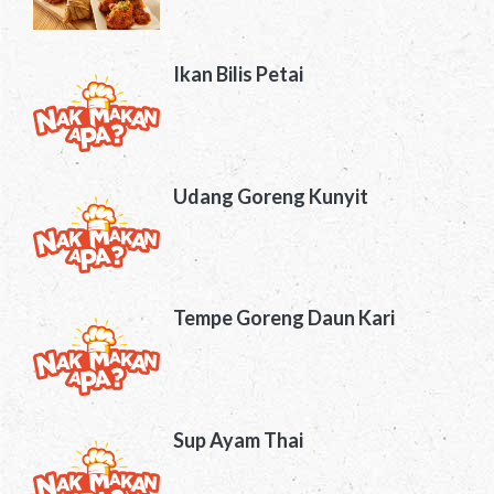
Ikan Bilis Petai
Udang Goreng Kunyit
Tempe Goreng Daun Kari
Sup Ayam Thai