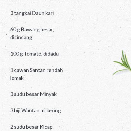
3 tangkai Daun kari
60 g Bawang besar,
dicincang
100 g Tomato, didadu
1 cawan Santan rendah
lemak
3 sudu besar Minyak
3 biji Wantan mi kering
2 sudu besar Kicap